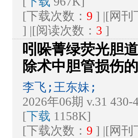
[
下载
967K]
[下载次数：
9
] |[
] |[阅读次数：
3
]
吲哚菁绿荧光胆
除术中胆管损伤
李飞;王东妹;
2026年06期 v.31 430
[
下载
1158K]
[下载次数：
9
] |[