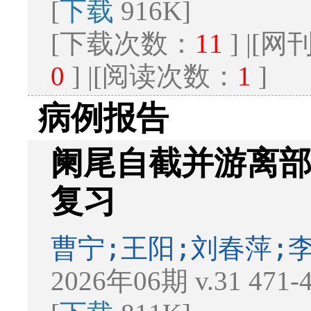
[
下载
916K]
[下载次数：
11
] |[
0
] |[阅读次数：
1
]
病例报告
阑尾自截并游离部
复习
曹宁;王阳;刘春萍;李
2026年06期 v.31 471