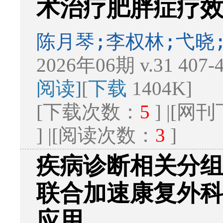
术治疗肥胖症疗效的
陈月琴;李权林;弋晓
2026年06期 v.31 407
阅读]
[
下载
1404K]
[下载次数：
5
] |[
] |[阅读次数：
3
]
疾病诊断相关分
联合加速康复外
应用