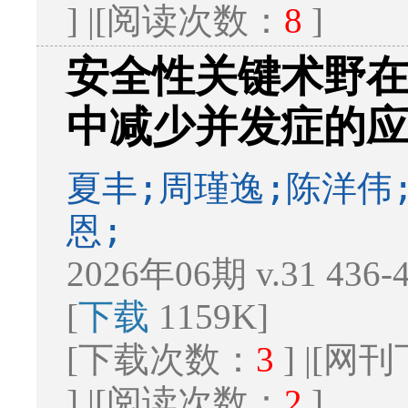
] |[阅读次数：
8
]
安全性关键术野
中减少并发症的
夏丰;周瑾逸;陈洋伟
恩;
2026年06期 v.31 436
[
下载
1159K]
[下载次数：
3
] |[
] |[阅读次数：
2
]