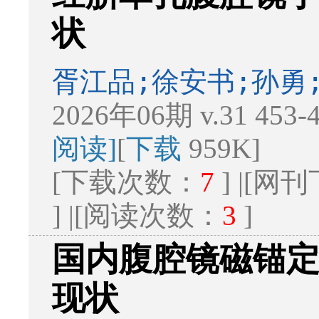
状
胥江品;徐安书;孙勇
2026年06期 v.31 453
阅读]
[
下载
959K]
[下载次数：
7
] |[
] |[阅读次数：
3
]
国内腹腔镜磁锚
现状