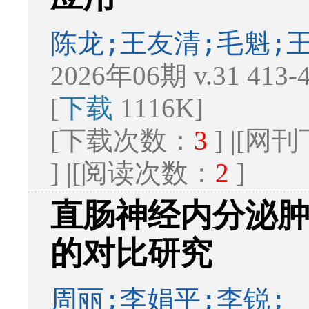
陈龙;王友清;毛魁;王
2026年06期 v.31 413
[
下载
1116K]
[下载次数：
3
] |[
] |[阅读次数：
2
]
直肠神经内分泌
的对比研究
周丽;李娟平;李锐;