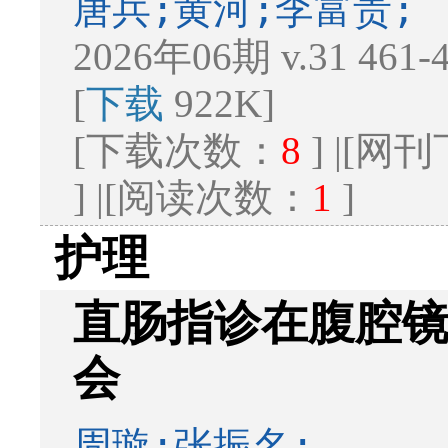
唐兵;黄河;李富贵;
2026年06期 v.31 461
[
下载
922K]
[下载次数：
8
] |[
] |[阅读次数：
1
]
护理
直肠指诊在腹腔
会
周璇;张振名;