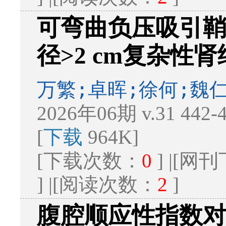
可弯曲负压吸引
径>2 cm复杂性
万繁;卓晖;徐何;魏
2026年06期 v.31 442
[
下载
964K]
[下载次数：
0
] |[
] |[阅读次数：
2
]
腹腔顺应性指数